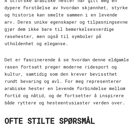
Å utforske arabiske hester har gitt meg en
dypere forståelse av hvordan skjønnhet, styrke
og historie kan smelte sammen i en levende
arv. Deres unike egenskaper og tilpasningsevne
gjør dem ikke bare til bemerkelsesverdige
rasehester, men også til symboler på
utholdenhet og eleganse.
Det er fascinerende å se hvordan denne eldgamle
rasen fortsatt preger moderne ridesport og
kultur, samtidig som den krever bevissthet
rundt bevaring og avl. For meg representerer
arabiske hester en levende forbindelse mellom
fortid og nåtid, og de fortsetter å inspirere
både ryttere og hesteentusiaster verden over.
OFTE STILTE SPØRSMÅL